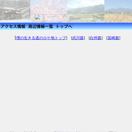
[
僕の生きる道のロケ地トップ
] [
武川篇
] [
白州篇
] [
韮崎篇
]