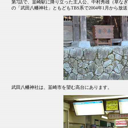
第7話で、韮崎駅に降り立った主人公、中村秀雄（草な
の「武田八幡神社」ともどもTBS系で2004年1月から
武田八幡神社は、韮崎市を望む高台にあります。