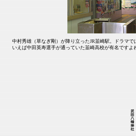
中村秀雄（草なぎ剛）が降り立ったJR韮崎駅。ドラマ
いえば中田英寿選手が通っていた韮崎高校が有名ですよ