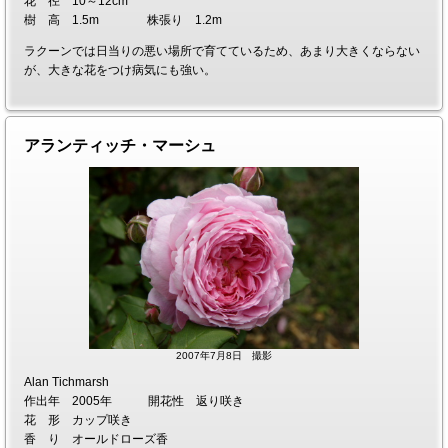
花 径 10～12cm
樹 高 1.5m 株張り 1.2m
ラクーンでは日当りの悪い場所で育てているため、あまり大きくならない
が、大きな花をつけ病気にも強い。
アランティッチ・マーシュ
2007年7月8日 撮影
Alan Tichmarsh
作出年 2005年 開花性 返り咲き
花 形 カップ咲き
香 り オールドローズ香