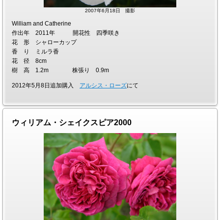
2007年6月18日 撮影
William and Catherine
作出年 2011年 開花性 四季咲き
花 形 シャローカップ
香 り ミルラ香
花 径 8cm
樹 高 1.2m 株張り 0.9m
2012年5月8日追加購入
アルシス・ローズ
にて
ウィリアム・シェイクスピア2000