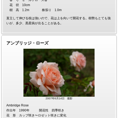
香 り オールドローズ香
花 径 10cm
樹 高 1.2m 株張り 1.0m
直立して伸びる枝は強いので、花は上を向いて開花する。樹勢もとても強
いが、多少、黒星病が出ることがある。
アンブリッジ・ローズ
2007年6月14日 撮影
Ambridge Rose
作出年 1990年 開花性 四季咲き
花 形 カップ咲き〜ロゼット咲きに変化