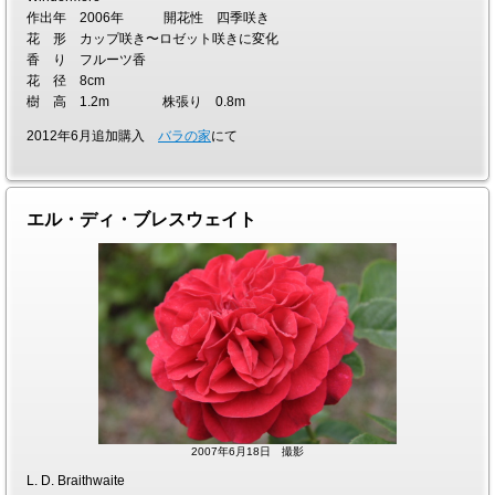
作出年 2006年 開花性 四季咲き
花 形 カップ咲き〜ロゼット咲きに変化
香 り フルーツ香
花 径 8cm
樹 高 1.2m 株張り 0.8m
2012年6月追加購入
バラの家
にて
エル・ディ・ブレスウェイト
2007年6月18日 撮影
L. D. Braithwaite