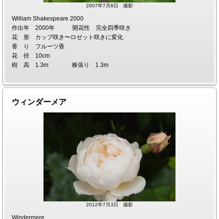
2007年7月8日 撮影
William Shakespeare 2000
作出年 2000年 開花性 完全四季咲き
花 形 カップ咲き〜ロゼット咲きに変化
香 り フルーツ香
花 径 10cm
樹 高 1.3m 株張り 1.3m
ウィンダーメア
2012年7月3日 撮影
Windermere