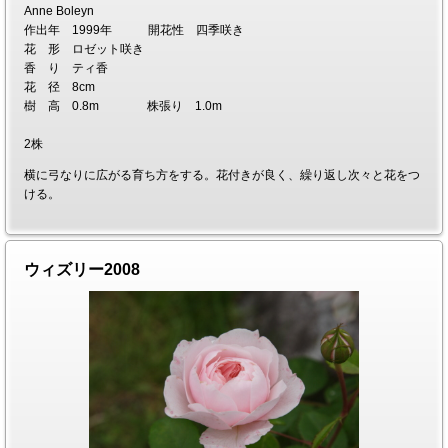
Anne Boleyn
作出年 1999年 開花性 四季咲き
花 形 ロゼット咲き
香 り ティ香
花 径 8cm
樹 高 0.8m 株張り 1.0m
2株
横に弓なりに広がる育ち方をする。花付きが良く、繰り返し次々と花をつ
ける。
ウィズリー2008