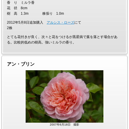
香 り ミルラ香
花 径 8cm
樹 高 1.3m 株張り 1.0m
2012年5月8日追加購入
アルシス・ローズ
にて
2株
とても花付きが良く、次々と花をつけるが黒星病で葉を落とす場合があ
る。比較的低めの樹高。強いミルラの香り。
アン・ブリン
2007年6月18日 撮影