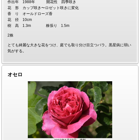
作出年 1988年 開花性 四季咲き
花 形 カップ咲き〜ロゼット咲きに変化
香 り オールドローズ香
花 径 10cm
樹 高 1.3m 株張り 1.5m
2株
とても綺麗な大きな花をつけ、庭でも取り分け目立つバラ。黒星病に弱い
気がする。
オセロ