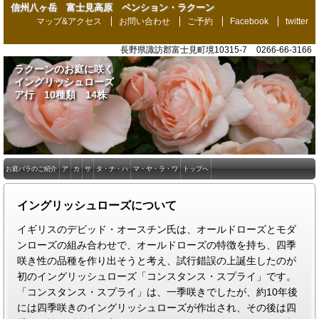
信州八ヶ岳 富士見高原 ペンション・ラクーン
マップ&アクセス
お問い合わせ
ご予約
Facebook
twitter
長野県諏訪郡富士見町境10315-7
0266-66-3166
ラクーンのお庭に咲く
イングリッシュローズ
ア行 10種類 14株
お庭バラのご紹介
ア
カ
サ
タ・ナ・ハ
マ・ヤ・ラ・ワ
トップへ
イングリッシュローズについて
イギリスのデビッド・オースチン氏は、オールドローズとモダ
ンローズの組み合わせで、オールドローズの特徴を持ち、四季
咲き性の品種を作り出そうと考え、試行錯誤の上誕生したのが
初のイングリッシュローズ「コンスタンス・スプライ」です。
「コンスタンス・スプライ」は、一季咲きでしたが、約10年後
には四季咲きのイングリッシュローズが作出され、その後は四