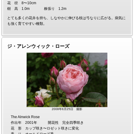
花 径 8〜10cm
樹 高 1.0m 株張り 1.2m
とても多くの花弁を持ち、しなやかに伸びる枝は弓なりに広がる。病気に
も強く育てやすい種類。
ジ・アレンウィック・ローズ
2008年6月25日 撮影
The Alnwick Rose
作出年 2001年 開花性 完全四季咲き
花 形 カップ咲き〜ロゼット咲きに変化