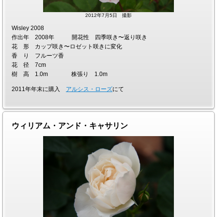
2012年7月5日 撮影
Wisley 2008
作出年 2008年 開花性 四季咲き〜返り咲き
花 形 カップ咲き〜ロゼット咲きに変化
香 り フルーツ香
花 径 7cm
樹 高 1.0m 株張り 1.0m
2011年年末に購入
アルシス・ローズ
にて
ウィリアム・アンド・キャサリン